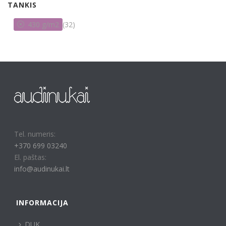
TANKIS
430 g/m2
(32)
Tel. numeris:
+370 699 03240
El. paštas:
info@audinukai.lt
INFORMACIJA
DUK