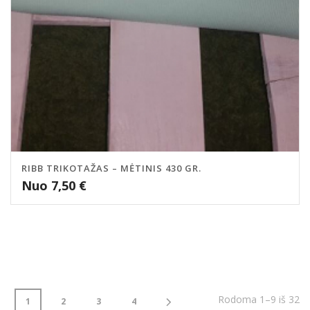
RIBB TRIKOTAŽAS – MĖTINIS 430 GR.
Nuo
7,50
€
Rodoma 1–9 iš 32
1
2
3
4