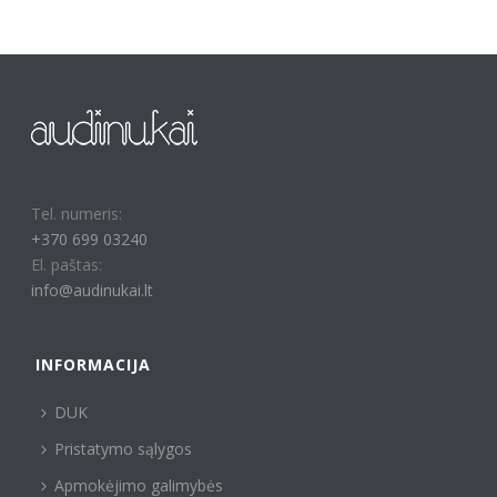
Tel. numeris:
+370 699 03240
El. paštas:
info@audinukai.lt
INFORMACIJA
DUK
Pristatymo sąlygos
Apmokėjimo galimybės