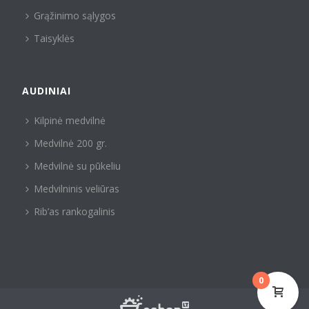
Grąžinimo sąlygos
Taisyklės
AUDINIAI
Kilpinė medvilnė
Medvilnė 200 gr.
Medvilnė su pūkeliu
Medvilninis veliūras
Rib’as rankogalinis
0