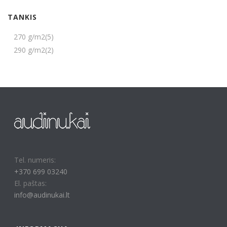
TANKIS
270 g/m2
(5)
290 g/m2
(2)
Tel. numeris:
+370 699 03240
El. paštas:
info@audinukai.lt