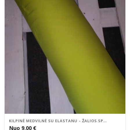
KILPINĖ MEDVILNĖ SU ELASTANU – ŽALIOS SP...
Nuo
9,00
€