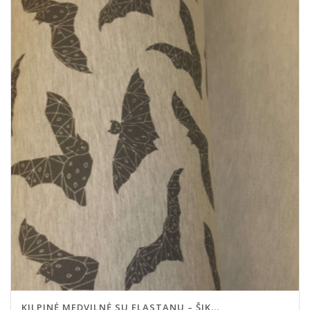
KILPINĖ MEDVILNĖ SU ELASTANU – ŠIK...