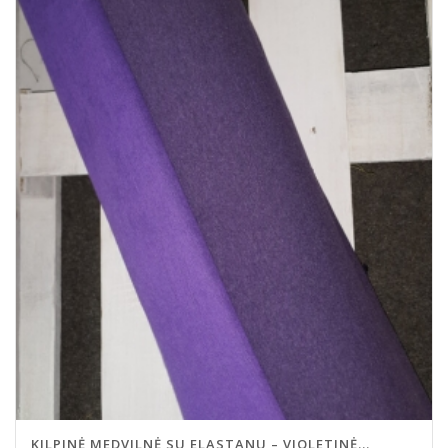
KILPINĖ MEDVILNĖ SU ELASTANU – VIOLETINĖ...