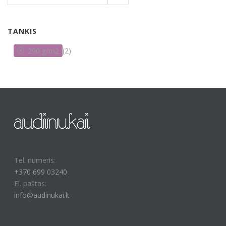
TANKIS
290 g/m2
(2)
Tel. numeris:
+370 699 03240
El. paštas:
info@audinukai.lt