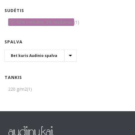
SUDĖTIS
95% medvilnė, 5% elastanas
(1)
SPALVA
TANKIS
220 g/m2
(1)