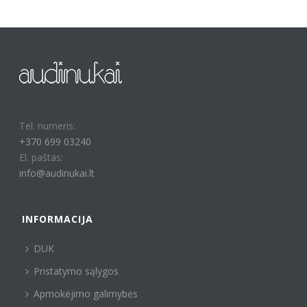
Tel. numeris:
+370 699 03240
El. paštas:
info@audinukai.lt
INFORMACIJA
DUK
Pristatymo sąlygos
Apmokėjimo galimybės