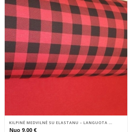
KILPINĖ MEDVILNĖ SU ELASTANU – LANGUOTA ...
Nuo
9,00
€