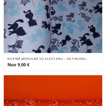
KILPINĖ MEDVILNĖ SU ELASTANU – KATINUKAI...
Nuo
9,00
€