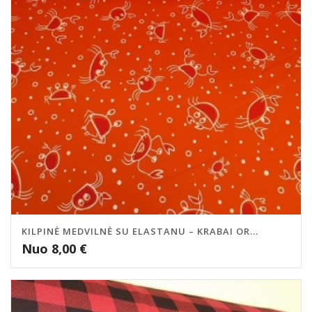
KILPINĖ MEDVILNĖ SU ELASTANU – KRABAI OR...
Nuo
8,00
€