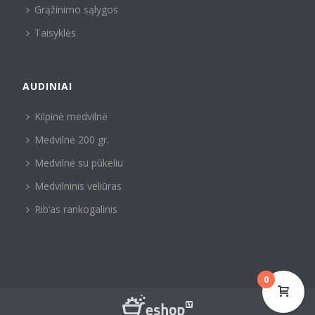
Grąžinimo sąlygos
Taisyklės
AUDINIAI
Kilpinė medvilnė
Medvilnė 200 gr.
Medvilnė su pūkeliu
Medvilninis veliūras
Rib’as rankogalinis
0