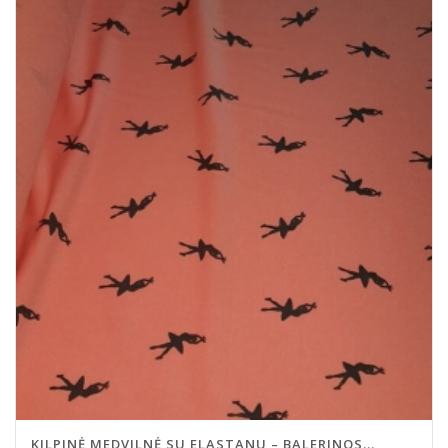
KILPINĖ MEDVILNĖ SU ELASTANU – BALERINOS...