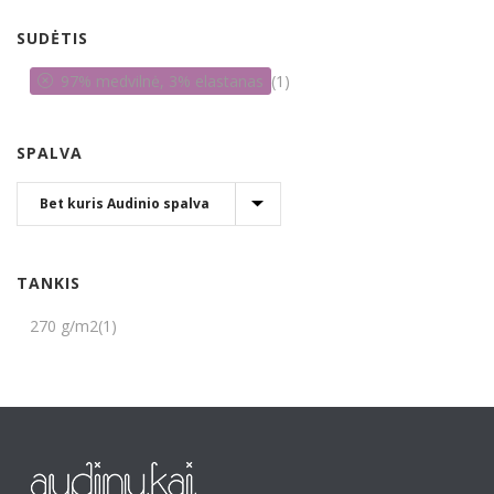
SUDĖTIS
97% medvilnė, 3% elastanas
(1)
SPALVA
TANKIS
270 g/m2
(1)