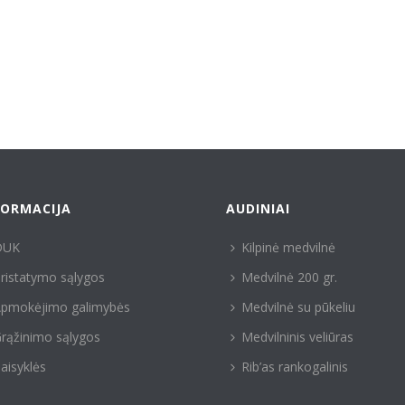
FORMACIJA
AUDINIAI
DUK
Kilpinė medvilnė
ristatymo sąlygos
Medvilnė 200 gr.
pmokėjimo galimybės
Medvilnė su pūkeliu
rąžinimo sąlygos
Medvilninis veliūras
aisyklės
Rib’as rankogalinis