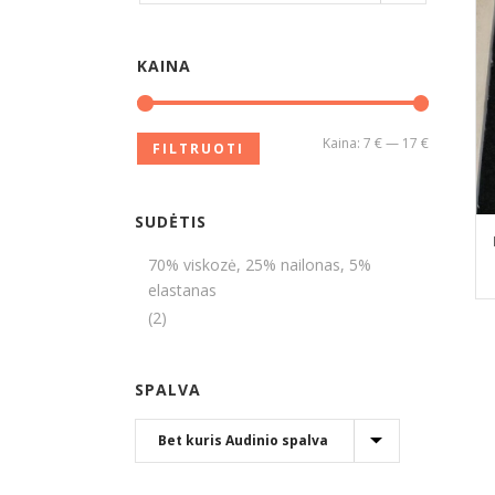
KAINA
Kaina:
7 €
—
17 €
FILTRUOTI
SUDĖTIS
70% viskozė, 25% nailonas, 5%
elastanas
(2)
SPALVA