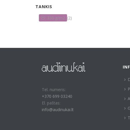
TANKIS
330 g/m2
(2)
IN
P
Tel. numeris:
+370 699 03240
A
El. paštas:
G
info@audinukai.lt
T