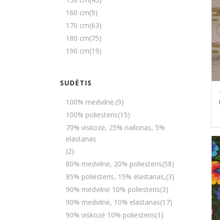
160 cm
(9)
170 cm
(63)
180 cm
(75)
190 cm
(19)
SUDĖTIS
100% medvilnė.
(9)
100% poliesteris
(15)
70% viskozė, 25% nailonas, 5%
elastanas
(2)
80% medvilnė, 20% poliesteris
(58)
85% poliesteris, 15% elastanas,
(3)
90% medvilnė 10% poliesteris
(3)
90% medvilnė, 10% elastanas
(17)
90% viskozė 10% poliesteris
(1)