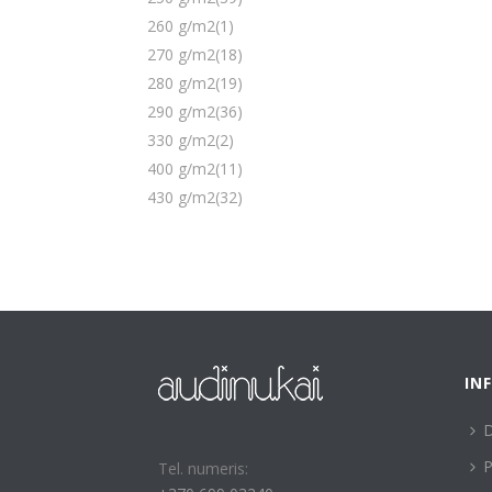
260 g/m2
(1)
270 g/m2
(18)
280 g/m2
(19)
290 g/m2
(36)
330 g/m2
(2)
400 g/m2
(11)
430 g/m2
(32)
IN
P
Tel. numeris: