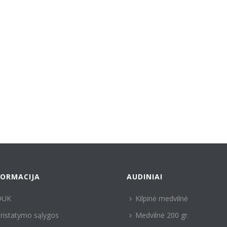
FORMACIJA
AUDINIAI
DUK
Kilpinė medvilnė
ristatymo sąlygos
Medvilnė 200 gr.