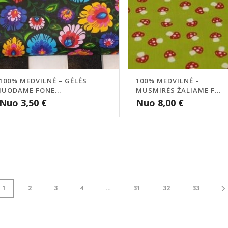
100% MEDVILNĖ – GĖLĖS
100% MEDVILNĖ –
JUODAME FONE...
MUSMIRĖS ŽALIAME F...
Nuo
3,50
€
Nuo
8,00
€
1
2
3
4
…
31
32
33