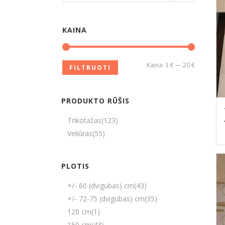
KAINA
Kaina:
3 €
—
20 €
FILTRUOTI
PRODUKTO RŪŠIS
Trikotažas
(123)
Veliūras
(55)
PLOTIS
+/- 60 (dvigubas) cm
(43)
+/- 72-75 (dvigubas) cm
(35)
120 cm
(1)
150 cm
(43)