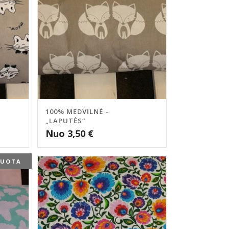
100% MEDVILNĖ –
„LAPUTĖS“
Nuo
3,50
€
DUOTA