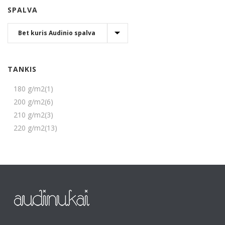
SPALVA
TANKIS
180 g/m2
(1)
200 g/m2
(6)
210 g/m2
(3)
220 g/m2
(13)