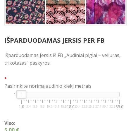
IŠPARDUODAMAS JERSIS PER FB
Išparduodamas Jersis iš FB „Audiniai pigiai – veliuras,
trikotazas“ paskyros.
*
Pasirinkite norimą audinio kiekį metrais
1
1.0
18.0
35.0
3.4
5.9
8.3
10.7
13.1
15.6
20.4
22.9
25.3
27.7
30.1
32.6
Viso:
5,00 €