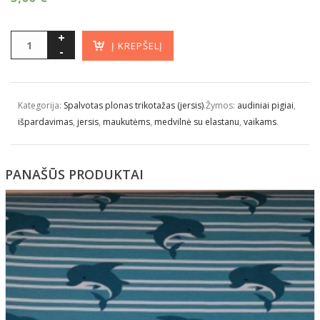
Į KREPŠELĮ
Kategorija:
Spalvotas plonas trikotažas (jersis)
.
Žymos:
audiniai pigiai
,
išpardavimas
,
jersis
,
maukutėms
,
medvilnė su elastanu
,
vaikams
.
PANAŠŪS PRODUKTAI