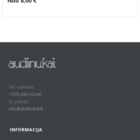
Nuo
8,00
€
Tel. numeris:
+370 699 03240
El. paštas:
info@audinukai.lt
INFORMACIJA