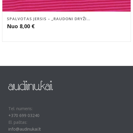
SPALVOTAS JERSIS – „RAUDONI DRYŽI...
Nuo
8,00
€
Tel. numeris:
+370 699 03240
El. paštas:
info@audinukai.lt