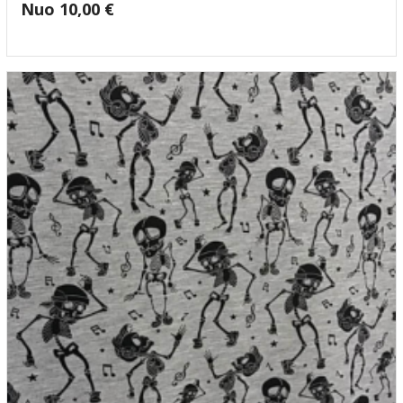
Nuo
10,00
€