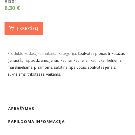
Viso:
8,30 €
Į KREPŠELĮ
Produkto kodas:
Jkatinukaisal
.
Kategorija:
Spalvotas plonas trikotažas
(jersis)
.
Žymų:
bodziams
,
jersis
,
katinai
,
katineliai
,
katinukai
,
kelnems
,
marskineliams
,
pizamoms
,
salotine
,
spalvotas
,
spalvotas jerisis
,
suknelems
,
trikotazas
,
vaikams
.
APRAŠYMAS
PAPILDOMA INFORMACIJA