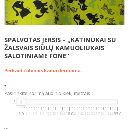
SPALVOTAS JERSIS – „KATINUKAI SU
ŽALSVAIS SIŪLŲ KAMUOLIUKAIS
SALOTINIAME FONE“
Perkant rulonais kaina derinama.
*
Pasirinkite norimą audinio kiekį metrais
1
1.0
18.0
35.0
3.4
5.9
8.3
10.7
13.1
15.6
20.4
22.9
25.3
27.7
30.1
32.6