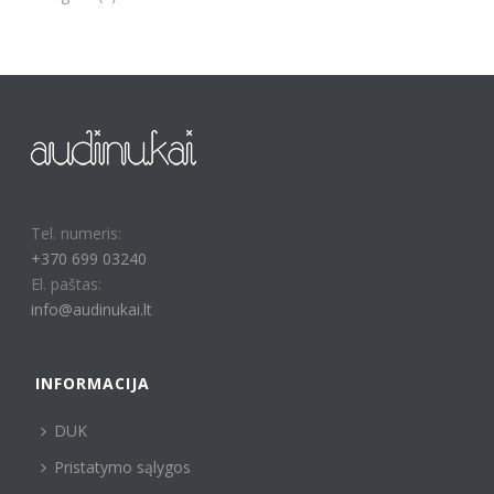
Tel. numeris:
+370 699 03240
El. paštas:
info@audinukai.lt
INFORMACIJA
DUK
Pristatymo sąlygos