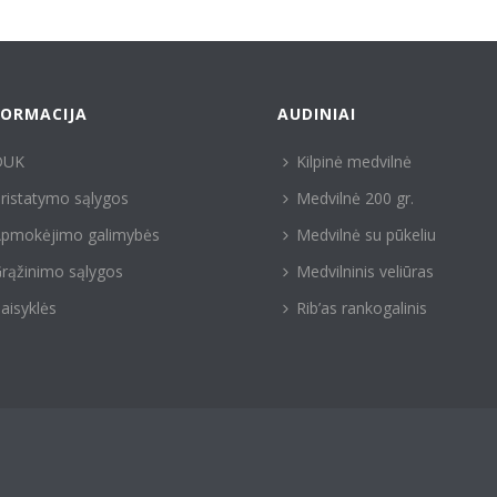
FORMACIJA
AUDINIAI
DUK
Kilpinė medvilnė
ristatymo sąlygos
Medvilnė 200 gr.
pmokėjimo galimybės
Medvilnė su pūkeliu
rąžinimo sąlygos
Medvilninis veliūras
aisyklės
Rib’as rankogalinis