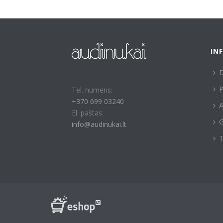
IN
P
Tel. numeris:
+370 699 03240
A
El. paštas:
G
info@audinukai.lt
T