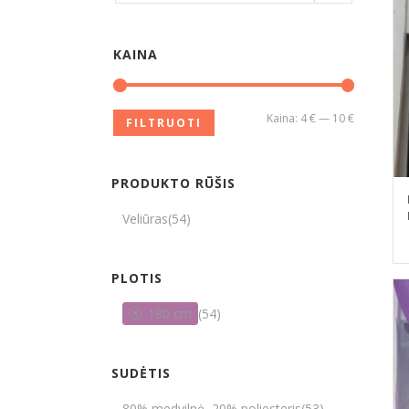
KAINA
Kaina:
4 €
—
10 €
FILTRUOTI
PRODUKTO RŪŠIS
Veliūras
(54)
PLOTIS
180 cm
(54)
SUDĖTIS
80% medvilnė, 20% poliesteris
(53)