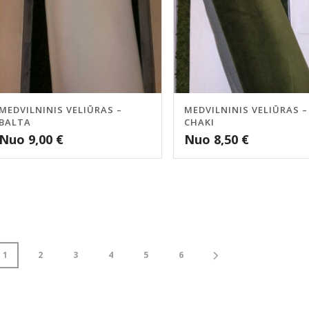
MEDVILNINIS VELIŪRAS –
MEDVILNINIS VELIŪRAS –
BALTA
CHAKI
Nuo
9,00
€
Nuo
8,50
€
1
2
3
4
5
6