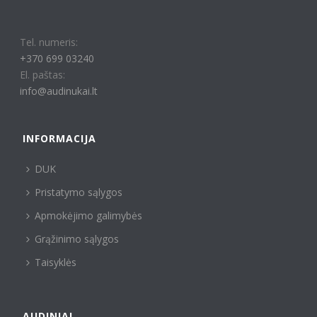
Tel. numeris:
+370 699 03240
El. paštas:
info@audinukai.lt
INFORMACIJA
DUK
Pristatymo sąlygos
Apmokėjimo galimybės
Grąžinimo sąlygos
Taisyklės
AUDINIAI