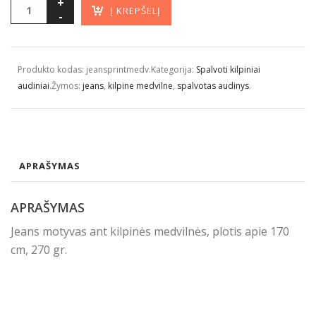
Į KREPŠELĮ
Produkto kodas:
jeansprintmedv
.
Kategorija:
Spalvoti kilpiniai
audiniai
.
Žymos:
jeans
,
kilpine medvilne
,
spalvotas audinys
.
APRAŠYMAS
APRAŠYMAS
Jeans motyvas ant kilpinės medvilnės, plotis apie 170
cm, 270 gr.