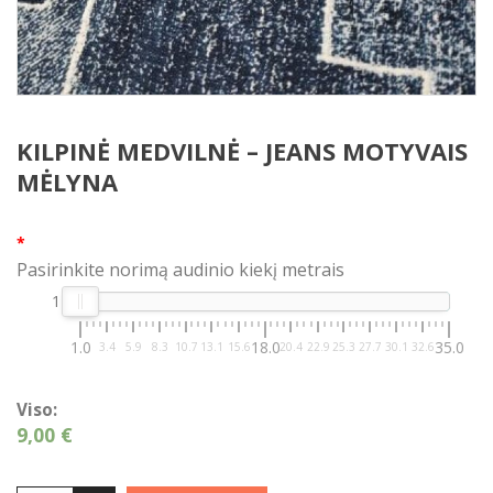
KILPINĖ MEDVILNĖ – JEANS MOTYVAIS
MĖLYNA
*
Pasirinkite norimą audinio kiekį metrais
1
1.0
18.0
35.0
3.4
5.9
8.3
10.7
13.1
15.6
20.4
22.9
25.3
27.7
30.1
32.6
Viso:
9,00 €