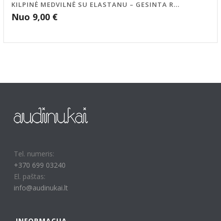
KILPINĖ MEDVILNĖ SU ELASTANU – GESINTA R...
Nuo
9,00
€
Tel. numeris:
+370 699 03240
El. paštas:
info@audinukai.lt
INFORMACIJA