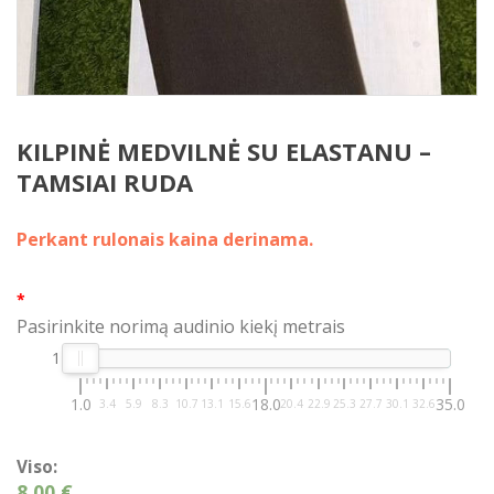
KILPINĖ MEDVILNĖ SU ELASTANU –
TAMSIAI RUDA
Perkant rulonais kaina derinama.
*
Pasirinkite norimą audinio kiekį metrais
1
1.0
18.0
35.0
3.4
5.9
8.3
10.7
13.1
15.6
20.4
22.9
25.3
27.7
30.1
32.6
Viso:
8,00 €