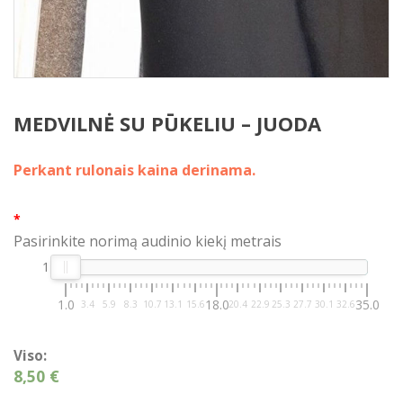
MEDVILNĖ SU PŪKELIU – JUODA
Perkant rulonais kaina derinama.
*
Pasirinkite norimą audinio kiekį metrais
1
1.0
18.0
35.0
3.4
5.9
8.3
10.7
13.1
15.6
20.4
22.9
25.3
27.7
30.1
32.6
Viso:
8,50 €