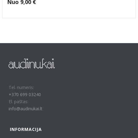
Nuo
9,00
€
Tel. numeris:
+370 699 03240
El. paštas:
info@audinukai.lt
INFORMACIJA