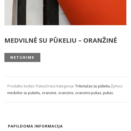
MEDVILNĖ SU PŪKELIU – ORANŽINĖ
NETURIME
Produkto kodas:
PukasOranz
.
Kategorija:
Trikotažas su pūkeliu
.
Žymos:
medvilne su pukeliu
,
oranzine
,
oranzinis
,
oranzinis pukas
,
pukas
.
PAPILDOMA INFORMACIJA