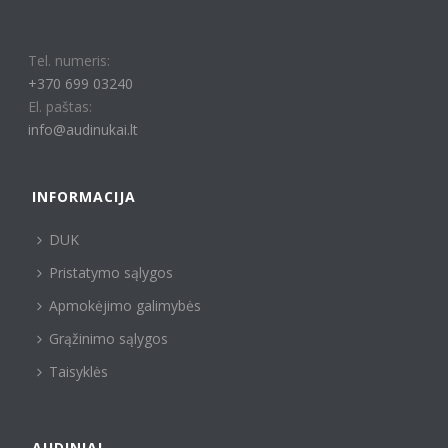
Tel. numeris:
+370 699 03240
El. paštas:
info@audinukai.lt
INFORMACIJA
DUK
Pristatymo sąlygos
Apmokėjimo galimybės
Grąžinimo sąlygos
Taisyklės
AUDINIAI