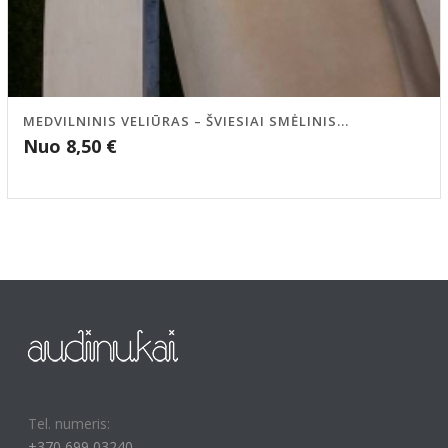
MEDVILNINIS VELIŪRAS – ŠVIESIAI SMĖLINIS...
Nuo
8,50
€
Tel. numeris:
+370 699 03240