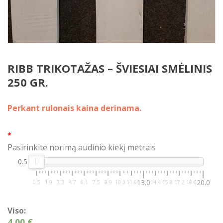
RIBB TRIKOTAŽAS – ŠVIESIAI SMĖLINIS
250 GR.
Perkant rulonais kaina derinama.
*
Pasirinkite norimą audinio kiekį metrais
0.5
13.0
20.0
0.5
1.9
3.3
4.7
6.1
7.5
8.9
10.3
11.6
14.4
15.8
17.2
18.6
Viso:
4,00 €