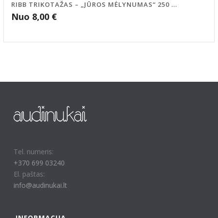
RIBB TRIKOTAŽAS – „JŪROS MĖLYNUMAS“ 250 ...
Nuo
8,00
€
Tel. numeris:
+370 699 03240
El. paštas:
info@audinukai.lt
INFORMACIJA