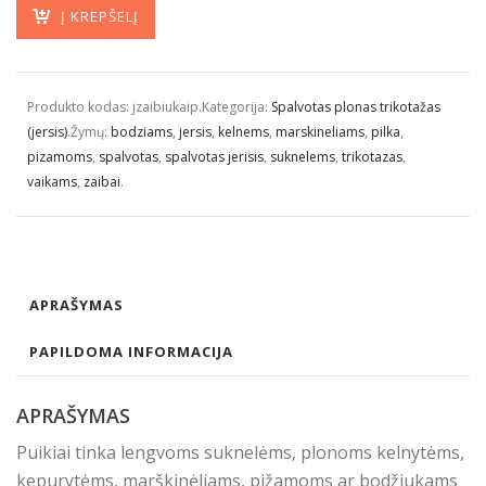
Į KREPŠELĮ
Produkto kodas:
jzaibiukaip
.
Kategorija:
Spalvotas plonas trikotažas
(jersis)
.
Žymų:
bodziams
,
jersis
,
kelnems
,
marskineliams
,
pilka
,
pizamoms
,
spalvotas
,
spalvotas jerisis
,
suknelems
,
trikotazas
,
vaikams
,
zaibai
.
APRAŠYMAS
PAPILDOMA INFORMACIJA
APRAŠYMAS
Puikiai tinka lengvoms suknelėms, plonoms kelnytėms,
kepurytėms, marškinėliams, pižamoms ar bodžiukams