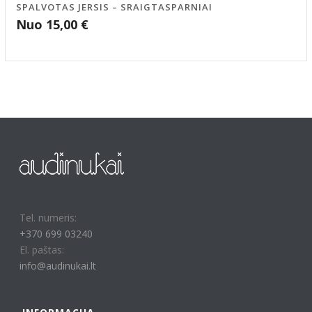
SPALVOTAS JERSIS – SRAIGTASPARNIAI
Nuo
15,00
€
Tel. numeris:
+370 699 03240
El. paštas:
info@audinukai.lt