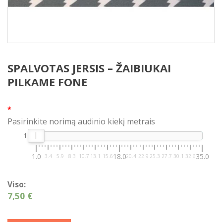
SPALVOTAS JERSIS – ŽAIBIUKAI
PILKAME FONE
*
Pasirinkite norimą audinio kiekį metrais
1
1.0
18.0
35.0
3.4
5.9
8.3
10.7
13.1
15.6
20.4
22.9
25.3
27.7
30.1
32.6
Viso:
7,50 €