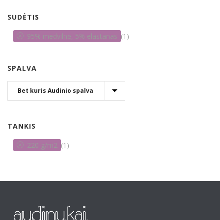
SUDĖTIS
95% medvilnė, 5% elastanas
(1)
SPALVA
TANKIS
220 g/m2
(1)