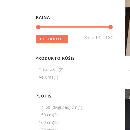
KAINA
Kaina:
1 €
—
10 €
FILTRUOTI
PRODUKTO RŪŠIS
Trikotažas
(2)
Veliūras
(1)
PLOTIS
+/- 60 (dvigubas) cm
(1)
150 cm
(2)
160 cm
(1)
170 cm
(1)