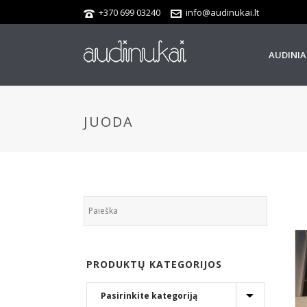
+370 699 03240
info@audinukai.lt
AUDINIA
JUODA
PRODUKTŲ KATEGORIJOS