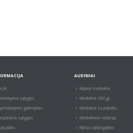
FORMACIJA
AUDINIAI
DUK
Kilpinė medvilnė
ristatymo sąlygos
Medvilnė 200 gr.
pmokėjimo galimybės
Medvilnė su pūkeliu
rąžinimo sąlygos
Medvilninis veliūras
aisyklės
Rib’as rankogalinis