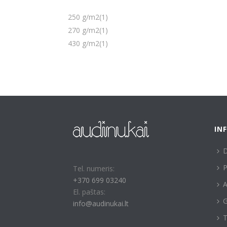
250 g/m2
(1)
270 g/m2
(1)
430 g/m2
(1)
IN
P
Tel. numeris:
+370 699 03240
A
El. paštas:
G
info@audinukai.lt
T