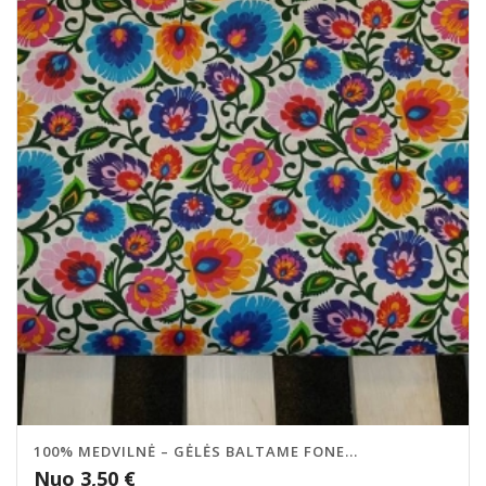
100% MEDVILNĖ – GĖLĖS BALTAME FONE...
Nuo
3,50
€