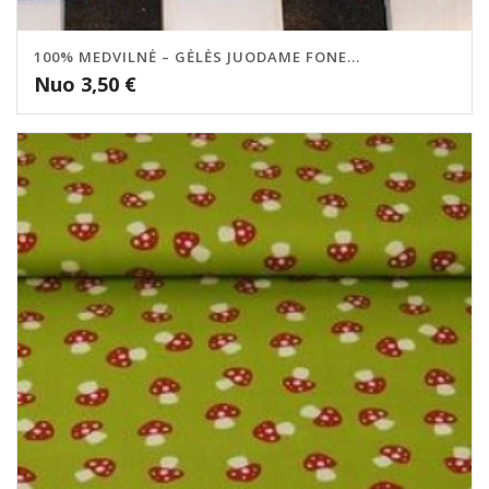
100% MEDVILNĖ – GĖLĖS JUODAME FONE...
Nuo
3,50
€