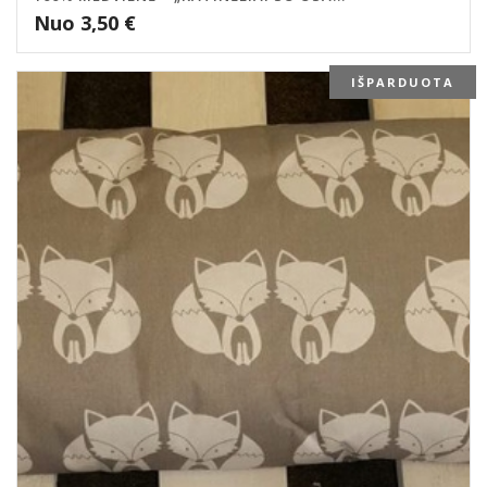
Nuo
3,50
€
IŠPARDUOTA