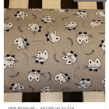
100% MEDVILNĖ – „KATINĖLIAI SU ŪSA...