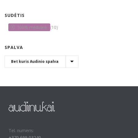
SUDĖTIS
100% medvilnė.
(10)
SPALVA
Tel. numeris:
+370 699 03240