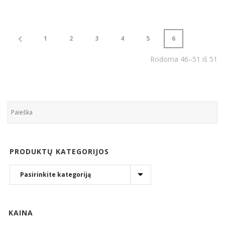
1
2
3
4
5
6
Rodoma 46–51 iš 51
PRODUKTŲ KATEGORIJOS
KAINA