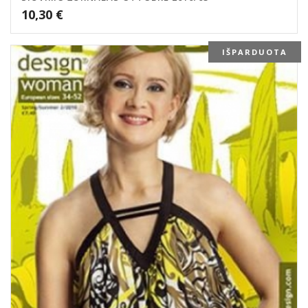
10,30
€
IŠPARDUOTA