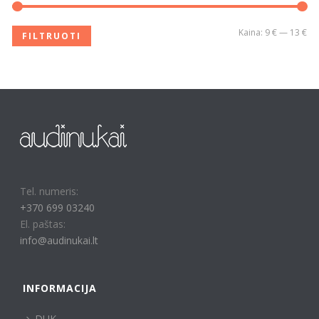
Kaina:
9 €
—
13 €
FILTRUOTI
Tel. numeris:
+370 699 03240
El. paštas:
info@audinukai.lt
INFORMACIJA
DUK