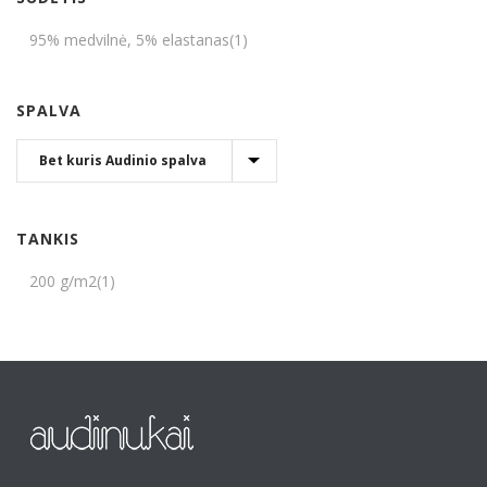
95% medvilnė, 5% elastanas
(1)
SPALVA
TANKIS
200 g/m2
(1)