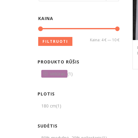
KAINA
Kaina:
4 €
—
10 €
FILTRUOTI
PRODUKTO RŪŠIS
Veliūras
(1)
PLOTIS
180 cm
(1)
SUDĖTIS
80% medvilnė, 20% poliesteris
(1)