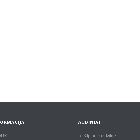
FORMACIJA
AUDINIAI
DUK
Kilpinė medvilnė