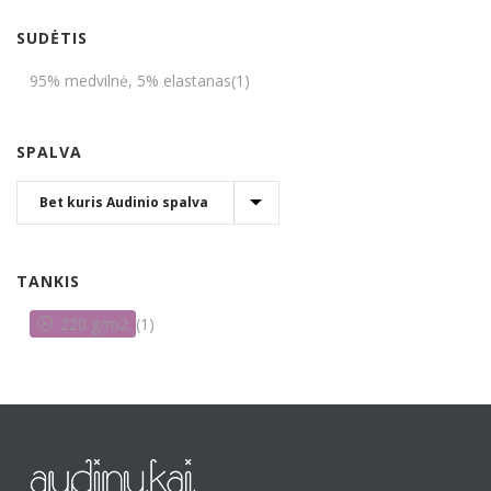
SUDĖTIS
95% medvilnė, 5% elastanas
(1)
SPALVA
TANKIS
220 g/m2
(1)