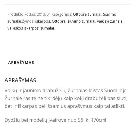
Produkto kodas:
2013/04
.
Kategorijos:
Ottobre žurnalai
,
Siuvimo
žurnalai
.
Žymos:
iskarpos
,
Ottobre
,
siuvimo zurnalai
,
vaikiski zurnalai
,
vaikiskos iskarpos
,
zurnalai
.
APRAŠYMAS
APRAŠYMAS
Vaikų ir jaunimo drabužėlių žurnalas leistas Suomijoje.
Žurnale rasite ne tik idėjų kaip kokį drabužėlį pasisiūti,
bet ir iškarpas bei išsamius aprašymus kaip tai atlikti.
Dydžių bei modelių įvairovė nuo 56 iki 170cm!