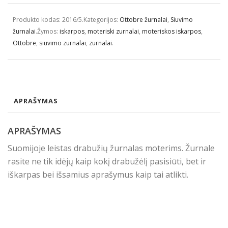
Produkto kodas:
2016/5
.
Kategorijos:
Ottobre žurnalai
,
Siuvimo
žurnalai
.
Žymos:
iskarpos
,
moteriski zurnalai
,
moteriskos iskarpos
,
Ottobre
,
siuvimo zurnalai
,
zurnalai
.
APRAŠYMAS
APRAŠYMAS
Suomijoje leistas drabužių žurnalas moterims. Žurnale
rasite ne tik idėjų kaip kokį drabužėlį pasisiūti, bet ir
iškarpas bei išsamius aprašymus kaip tai atlikti.