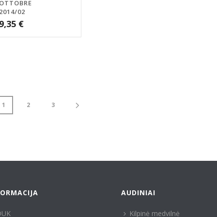
OTTOBRE
2014/02
9,35
€
1
2
3
FORMACIJA
AUDINIAI
DUK
Kilpinė medvilnė