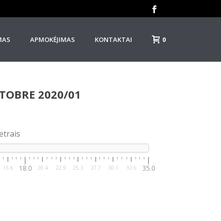
0
MAS
APMOKĖJIMAS
KONTAKTAI
TOBRE 2020/01
etrais
18.0
35.0
15.6
20.4
22.9
25.3
27.7
30.1
32.6