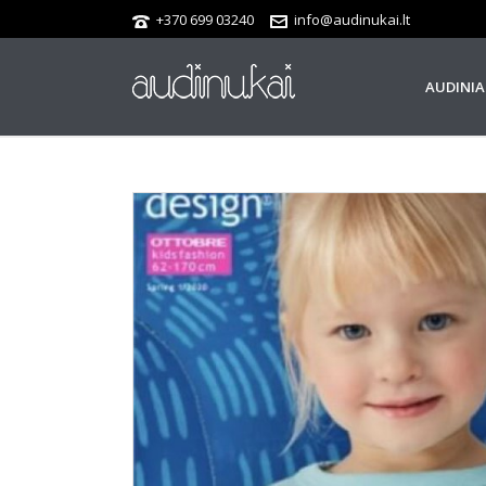
+370 699 03240
info@audinukai.lt
AUDINIA