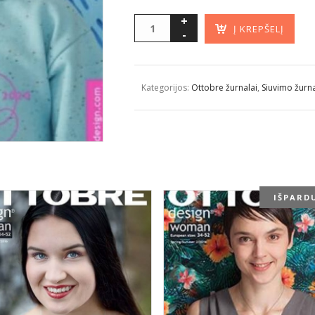
Į KREPŠELĮ
Kategorijos:
Ottobre žurnalai
,
Siuvimo žurna
IŠPARD