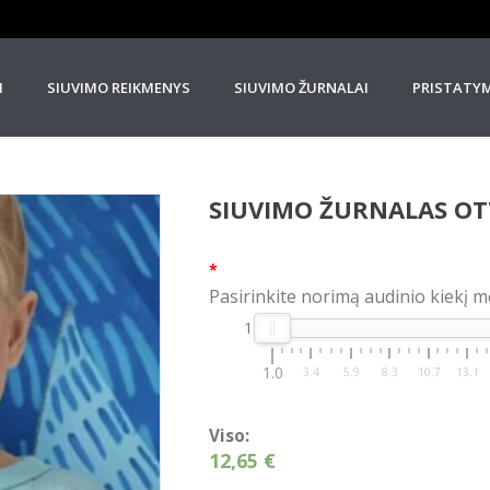
I
SIUVIMO REIKMENYS
SIUVIMO ŽURNALAI
PRISTATY
SIUVIMO ŽURNALAS OT
*
Pasirinkite norimą audinio kiekį m
1
1.0
3.4
5.9
8.3
10.7
13.1
Viso:
12,65 €