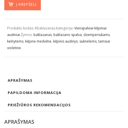
Į KREPŠELĮ
Produkto kodas:
Kbaklazanas
.
Kategorija:
Vienspalviai kilpiniai
audiniai
.
Žymos:
baklazanas
,
baklazano spalva
,
dzemperiukams
,
kelnytems
,
kilpine medvilne
,
kilpinis audinys
,
suknelems
,
tamsiai
violetine
.
APRAŠYMAS
PAPILDOMA INFORMACIJA
PRIEŽIŪROS REKOMENDACIJOS
APRAŠYMAS