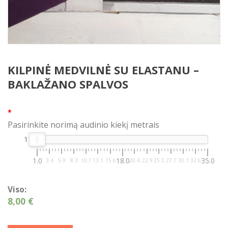
KILPINĖ MEDVILNĖ SU ELASTANU –
BAKLAŽANO SPALVOS
*
Pasirinkite norimą audinio kiekį metrais
1
1.0
18.0
35.0
3.4
5.9
8.3
10.7
13.1
15.6
20.4
22.9
25.3
27.7
30.1
32.6
Viso:
8,00 €