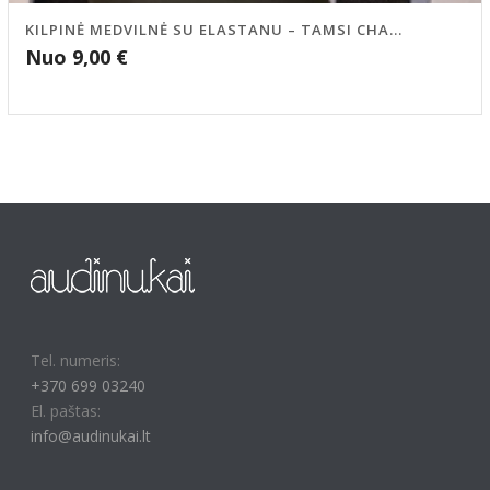
KILPINĖ MEDVILNĖ SU ELASTANU – TAMSI CHA...
Nuo
9,00
€
Tel. numeris:
+370 699 03240
El. paštas:
info@audinukai.lt