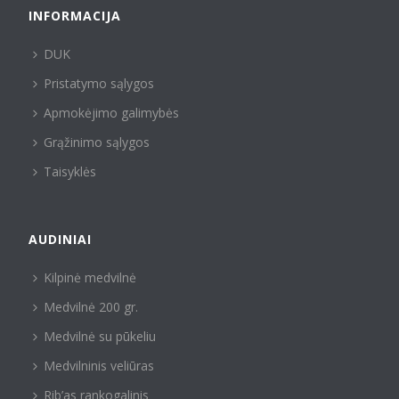
INFORMACIJA
DUK
Pristatymo sąlygos
Apmokėjimo galimybės
Grąžinimo sąlygos
Taisyklės
AUDINIAI
Kilpinė medvilnė
Medvilnė 200 gr.
Medvilnė su pūkeliu
Medvilninis veliūras
Rib’as rankogalinis