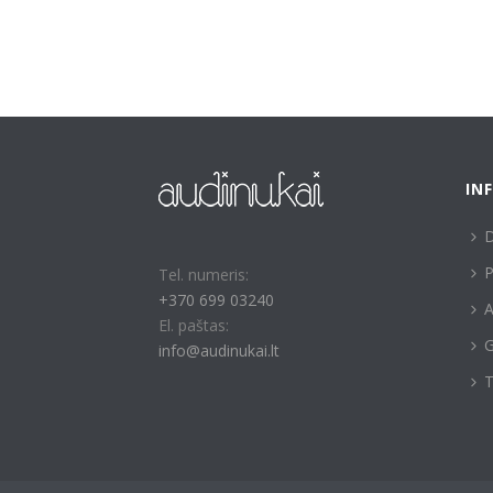
IN
P
Tel. numeris:
+370 699 03240
A
El. paštas:
G
info@audinukai.lt
T