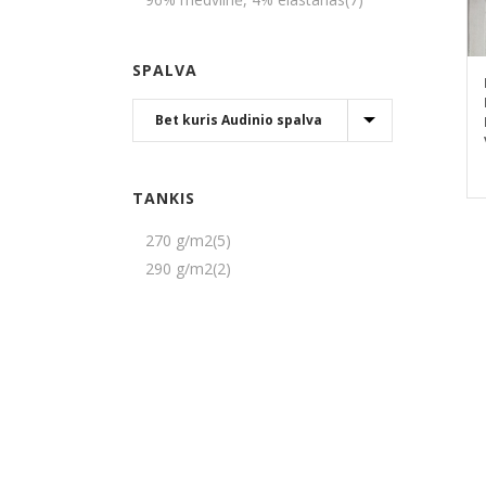
SPALVA
TANKIS
270 g/m2
(5)
290 g/m2
(2)