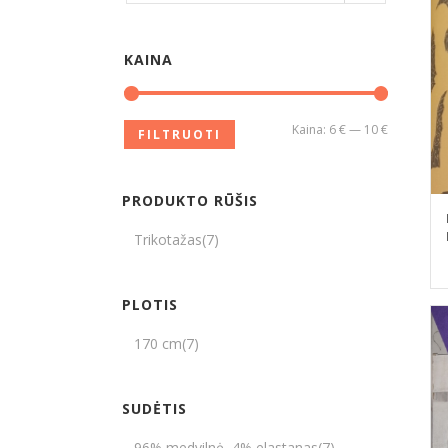
KAINA
Kaina:
6 €
—
10 €
FILTRUOTI
PRODUKTO RŪŠIS
Trikotažas
(7)
PLOTIS
170 cm
(7)
SUDĖTIS
96% medvilnė, 4% elastanas
(7)