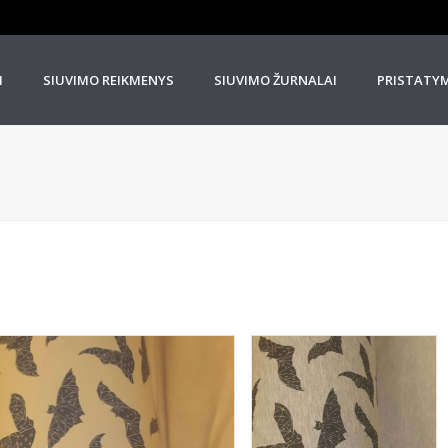
I
SIUVIMO REIKMENYS
SIUVIMO ŽURNALAI
PRISTATY