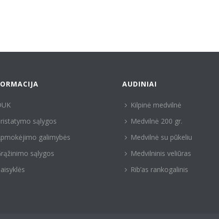
FORMACIJA
AUDINIAI
DUK
Kilpinė medvilnė
ristatymo sąlygos
Medvilnė 200 gr.
pmokėjimo galimybės
Medvilnė su pūkeliu
rąžinimo sąlygos
Medvilninis veliūras
aisyklės
Rib’as rankogalinis