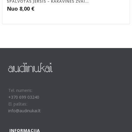
SPALVOTAS JERSIS – KAKAVINĖS ŽVAI...
Nuo
8,00
€
Tel. numeris:
+370 699 03240
El. paštas:
info@audinukai.lt
INFORMACIJA