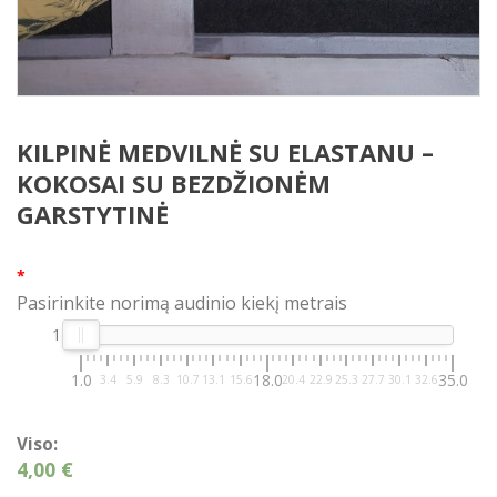
KILPINĖ MEDVILNĖ SU ELASTANU –
KOKOSAI SU BEZDŽIONĖM
GARSTYTINĖ
*
Pasirinkite norimą audinio kiekį metrais
1
1.0
18.0
35.0
3.4
5.9
8.3
10.7
13.1
15.6
20.4
22.9
25.3
27.7
30.1
32.6
Viso:
4,00 €