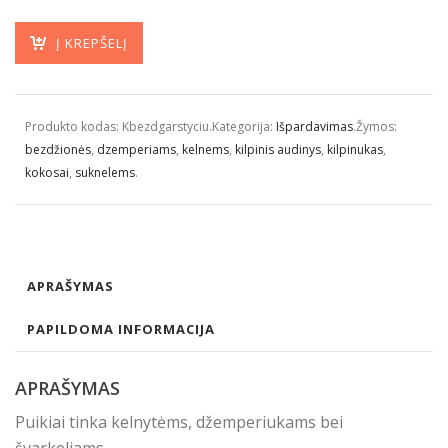
Į KREPŠELĮ
Produkto kodas:
Kbezdgarstyciu
.
Kategorija:
Išpardavimas
.
Žymos:
bezdžionės
,
dzemperiams
,
kelnems
,
kilpinis audinys
,
kilpinukas
,
kokosai
,
suknelems
.
APRAŠYMAS
PAPILDOMA INFORMACIJA
APRAŠYMAS
Puikiai tinka kelnytėms, džemperiukams bei