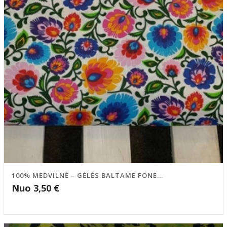
100% MEDVILNĖ – GĖLĖS BALTAME FONE...
Nuo
3,50
€