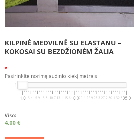
KILPINĖ MEDVILNĖ SU ELASTANU –
KOKOSAI SU BEZDŽIONĖM ŽALIA
*
Pasirinkite norimą audinio kiekį metrais
1
1.0
18.0
35.0
3.4
5.9
8.3
10.7
13.1
15.6
20.4
22.9
25.3
27.7
30.1
32.6
Viso:
4,00 €