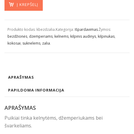
Į KREPŠELĮ
Produkto kodas:
kbezdzalia
.
Kategorija:
Išpardavimas
.
Žymos:
bezdžionės
,
dzemperiams
,
kelnems
,
kilpinis audinys
,
kilpinukas
,
kokosai
,
suknelems
,
zalia
.
APRAŠYMAS
PAPILDOMA INFORMACIJA
APRAŠYMAS
Puikiai tinka kelnytėms, džemperiukams bei
švarkeliams.