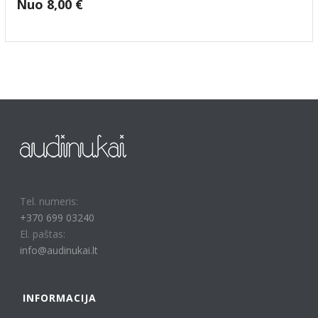
Nuo
8,00
€
Tel. numeris:
+370 699 03240
El. paštas:
info@audinukai.lt
INFORMACIJA