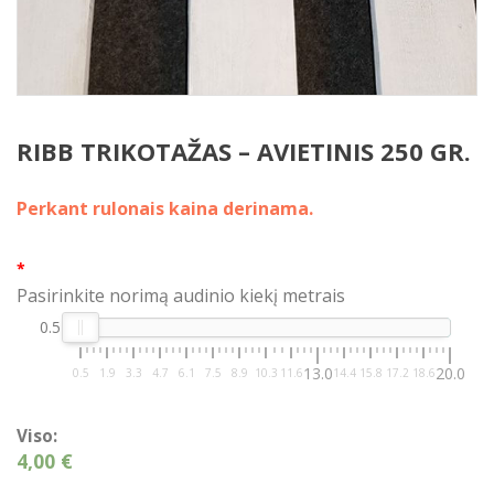
RIBB TRIKOTAŽAS – AVIETINIS 250 GR.
Perkant rulonais kaina derinama.
*
Pasirinkite norimą audinio kiekį metrais
0.5
13.0
20.0
0.5
1.9
3.3
4.7
6.1
7.5
8.9
10.3
11.6
14.4
15.8
17.2
18.6
Viso:
4,00 €