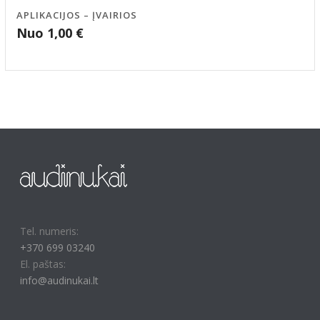
APLIKACIJOS – ĮVAIRIOS
Nuo
1,00
€
Tel. numeris:
+370 699 03240
El. paštas:
info@audinukai.lt