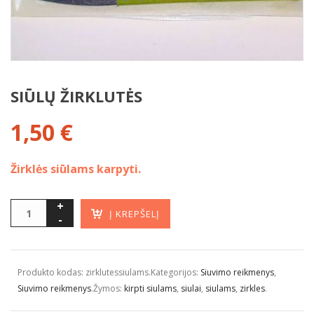
SIŪLŲ ŽIRKLUTĖS
1,50
€
Žirklės siūlams karpyti.
Į KREPŠELĮ
Produkto kodas:
zirklutessiulams
.
Kategorijos:
Siuvimo reikmenys
,
Siuvimo reikmenys
.
Žymos:
kirpti siulams
,
siulai
,
siulams
,
zirkles
.