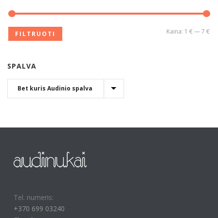
Kaina:
1 €
—
7 €
FILTRUOTI
SPALVA
Tel. numeris:
+370 699 03240