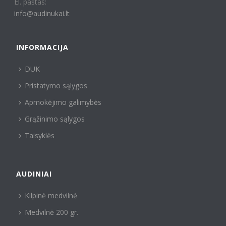
El. paštas:
info@audinukai.lt
INFORMACIJA
DUK
Pristatymo sąlygos
Apmokėjimo galimybės
Grąžinimo sąlygos
Taisyklės
AUDINIAI
Kilpinė medvilnė
Medvilnė 200 gr.