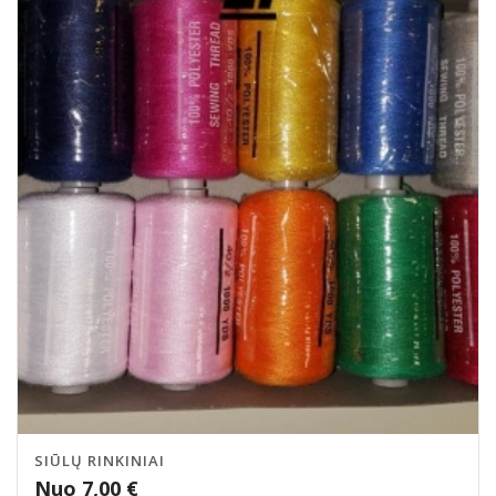
SIŪLŲ RINKINIAI
Nuo
7,00
€