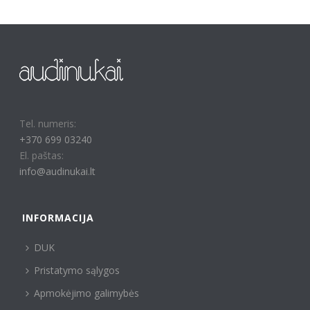
Tel. numeris:
+370 699 03240
El. paštas:
info@audinukai.lt
INFORMACIJA
DUK
Pristatymo sąlygos
Apmokėjimo galimybės