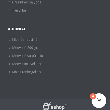
Grąžinimo sąlygos
Taisyklės
AUDINIAI
Kilpinė medvilnė
Medvilnė 200 gr.
Medvilnė su pūkeliu
Medvilninis veliūras
Rib’as rankogalinis
0