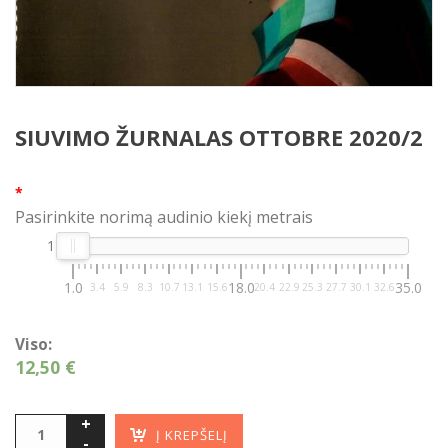
SIUVIMO ŽURNALAS OTTOBRE 2020/2
*
Pasirinkite norimą audinio kiekį metrais
1
1.0
18.0
35.0
3.4
5.9
8.3
10.7
13.1
15.6
20.4
22.9
25.3
27.7
30.1
32.6
Viso:
12,50 €
Į KREPŠELĮ