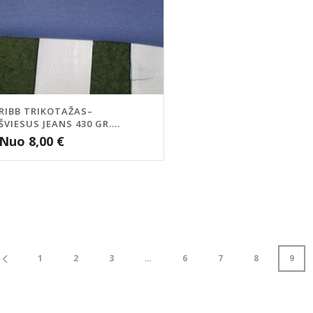
RIBB TRIKOTAŽAS–
ŠVIESUS JEANS 430 GR....
Nuo
8,00
€
1
2
3
…
6
7
8
9