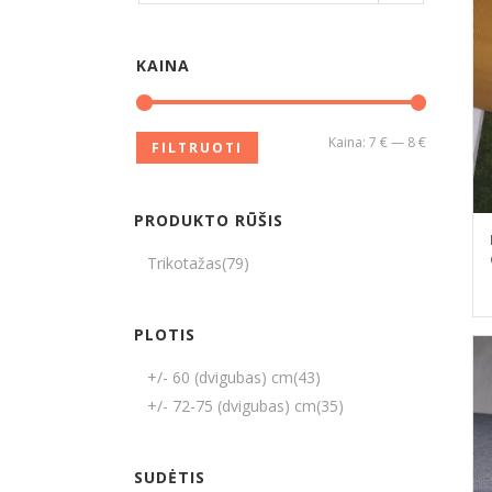
KAINA
Kaina:
7 €
—
8 €
FILTRUOTI
PRODUKTO RŪŠIS
Trikotažas
(79)
PLOTIS
+/- 60 (dvigubas) cm
(43)
+/- 72-75 (dvigubas) cm
(35)
SUDĖTIS