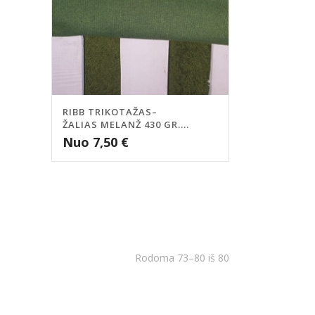
RIBB TRIKOTAŽAS–
ŽALIAS MELANŽ 430 GR....
Nuo
7,50
€
Rodoma 73–80 iš 80