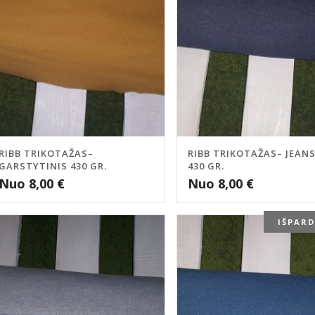
RIBB TRIKOTAŽAS–
RIBB TRIKOTAŽAS– JEAN
GARSTYTINIS 430 GR.
430 GR.
Nuo
8,00
€
Nuo
8,00
€
IŠPAR