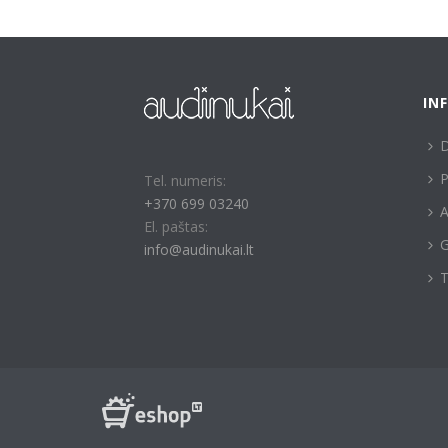
IN
P
Tel. numeris:
+370 699 03240
A
El. paštas:
G
info@audinukai.lt
T