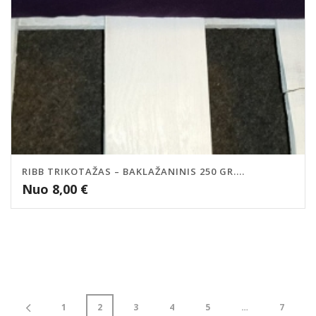
RIBB TRIKOTAŽAS – BAKLAŽANINIS 250 GR....
Nuo
8,00
€
1
2
3
4
5
…
7