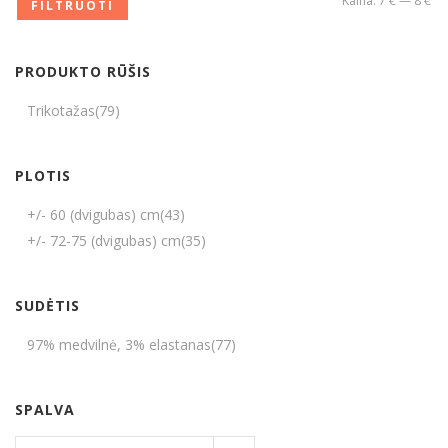
Kaina:
7 €
—
8 €
FILTRUOTI
PRODUKTO RŪŠIS
Trikotažas
(79)
PLOTIS
+/- 60 (dvigubas) cm
(43)
+/- 72-75 (dvigubas) cm
(35)
SUDĖTIS
97% medvilnė, 3% elastanas
(77)
SPALVA