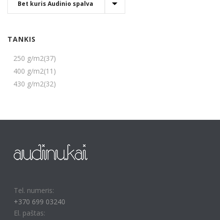
TANKIS
250 g/m2
(37)
400 g/m2
(11)
430 g/m2
(32)
Tel. numeris:
+370 699 03240
El. paštas: