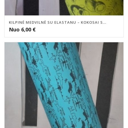
KILPINĖ MEDVILNĖ SU ELASTANU – KOKOSAI S...
Nuo
6,00
€