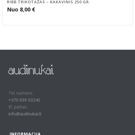
RIBB TRIKOTAŽAS – KAKAVINIS 250 GR.
Nuo
8,00
€
Tel. numeris:
+370 699 03240
El. paštas:
info@audinukai.lt
INFORMACIJA