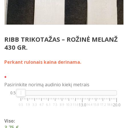
RIBB TRIKOTAŽAS – ROŽINĖ MELANŽ
430 GR.
Perkant rulonais kaina derinama.
*
Pasirinkite norimą audinio kiekį metrais
0.5
13.0
20.0
0.5
1.9
3.3
4.7
6.1
7.5
8.9
10.3
11.6
14.4
15.8
17.2
18.6
Viso:
3,75 €