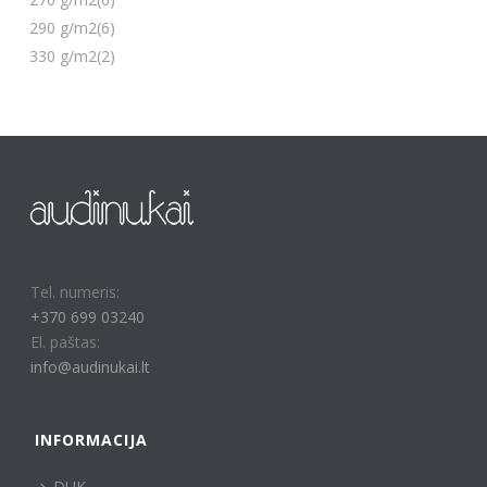
290 g/m2
(6)
330 g/m2
(2)
Tel. numeris:
+370 699 03240
El. paštas:
info@audinukai.lt
INFORMACIJA
DUK